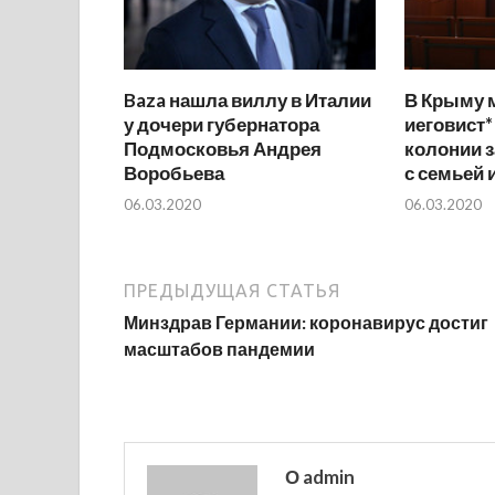
Baza нашла виллу в Италии
В Крыму 
у дочери губернатора
иеговист*
Подмосковья Андрея
колонии з
Воробьева
с семьей 
06.03.2020
06.03.2020
ПРЕДЫДУЩАЯ СТАТЬЯ
Минздрав Германии: коронавирус достиг
масштабов пандемии
О admin