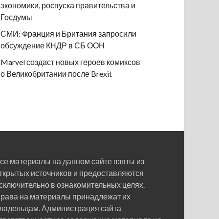
экономики, роспуска правительства и
Госдумы
СМИ: Франция и Британия запросили
обсуждение КНДР в СБ ООН
Marvel создаст новых героев комиксов
о Великобритании после Brexit
се материалы на данном сайте взяты из
ткрытых источников и предоставляются
сключительно в ознакомительных целях.
рава на материалы принадлежат их
ладельцам. Администрация сайта