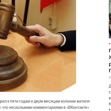
Р
0
Д
с
в
рил к пяти годам и двум месяцам колонии жителя
К
, что несколькими комментариями в «ВКонтакте»
Н