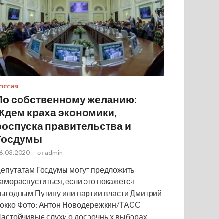
ОССИЯ
По собственному желанию:
Ждем краха экономики,
роспуска правительства и
Госдумы
6.03.2020
-
от
admin
епутатам Госдумы могут предложить
амораспуститься, если это покажется
ыгодным Путину или партии власти Дмитрий
окко Фото: Антон Новодережкин/ТАСС
астойчивые слухи о досрочных выборах