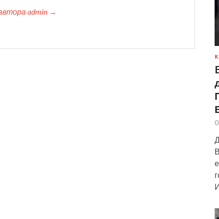
автора admin →
К
0
Д
В
е
г
И