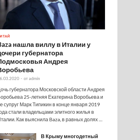
ИТАЙ
Baza нашла виллу в Италии у
дочери губернатора
Подмосковья Андрея
Воробьева
6.03.2020
-
от
admin
очь губернатора Московской области Андрея
оробьева 25-летняя Екатерина Воробьева и
е супруг Марк Типикин в конце января 2019
ода стали владельцами элитного жилья в
талии. Как выяснила Baza, в равных долях …
В Крыму многодетный