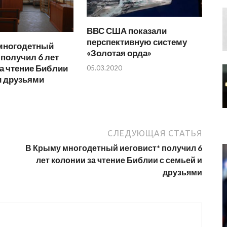
ВВС США показали
перспективную систему
многодетный
«Золотая орда»
 получил 6 лет
а чтение Библии
05.03.2020
и друзьями
СЛЕДУЮЩАЯ СТАТЬЯ
В Крыму многодетный иеговист* получил 6
лет колонии за чтение Библии с семьей и
друзьями