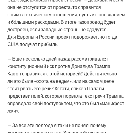
она не отступится от проекта, то справится
с ним в техническом отношении, пусть и с опозданием
и бóльшими расходами. В итоге газопровод будет
достроен, если западные страны не сдадутся.
Для Европы и России проект подорожает, но тогда
США получат прибыль.
— Еще несколько дней назад рассматривался
конституционный иск против Дональда Трампа.
Как он справился с этой историей? Действительно
ли это была «охота на ведьм», или на самом деле
стоит рвать его речи? Кстати, спикер Палаты
представителей, которая порвала текст речи Трампа,
оправдала свой поступок тем, что это был «манифест
лжи».
— За все эти полгода я так и не понял, почему
демократы пошли на это. Заранее было ясно,