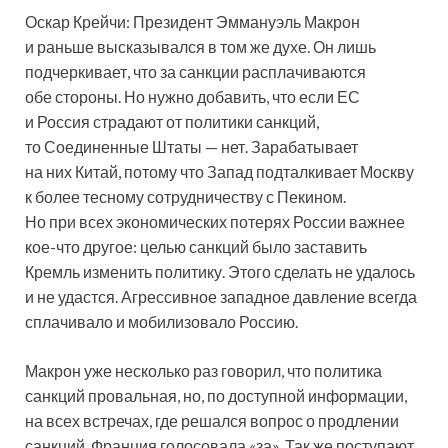
Оскар Крейчи: Президент Эммануэль Макрон
и раньше высказывался в том же духе. Он лишь
подчеркивает, что за санкции расплачиваются
обе стороны. Но нужно добавить, что если ЕС
и Россия страдают от политики санкций,
то Соединенные Штаты — нет. Зарабатывает
на них Китай, потому что Запад подталкивает Москву
к более тесному сотрудничеству с Пекином.
Но при всех экономических потерях России важнее
кое-что другое: целью санкций было заставить
Кремль изменить политику. Этого сделать не удалось
и не удастся. Агрессивное западное давление всегда
сплачивало и мобилизовало Россию.
Макрон уже несколько раз говорил, что политика
санкций провальная, но, по доступной информации,
на всех встречах, где решался вопрос о продлении
санкций, Франция голосовала «за». Так же поступают