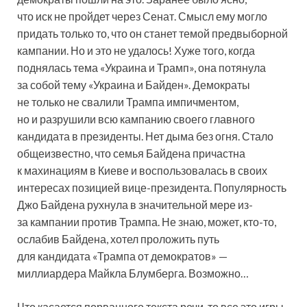
что иск не пройдет через Сенат. Смысл ему могло
придать только то, что он станет темой предвыборной
кампании. Но и это не удалось! Хуже того, когда
поднялась тема «Украина и Трамп», она потянула
за собой тему «Украина и Байден». Демократы
не только не свалили Трампа импичментом,
но и разрушили всю кампанию своего главного
кандидата в президенты. Нет дыма без огня. Стало
общеизвестно, что семья Байдена причастна
к махинациям в Киеве и воспользовалась в своих
интересах позицией вице-президента. Популярность
Джо Байдена рухнула в значительной мере из-
за кампании против Трампа. Не знаю, может, кто-то,
ослабив Байдена, хотел проложить путь
для кандидата «Трампа от демократов» —
миллиардера Майкла Блумберга. Возможно…
Что касается порванного текста речи, то все это игры