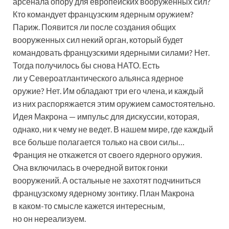
арсенала опору для европейских вооруженных сил?
Кто командует французским ядерным оружием?
Париж. Появится ли после создания общих
вооруженных сил некий орган, который будет
командовать французскими ядерными силами? Нет.
Тогда получилось бы снова НАТО. Есть
ли у Североатлантического альянса ядерное
оружие? Нет. Им обладают три его члена, и каждый
из них распоряжается этим оружием самостоятельно.
Идея Макрона — импульс для дискуссии, которая,
однако, ни к чему не ведет. В нашем мире, где каждый
все больше полагается только на свои силы…
Франция не откажется от своего ядерного оружия.
Она включилась в очередной виток гонки
вооружений. А остальные не захотят подчиниться
французскому ядерному зонтику. План Макрона
в каком-то смысле кажется интересным,
но он нереализуем.