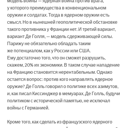
модель войны — ядерная война против врага,
у которого преимущества в конвенциональном
оружии и солдатах. Тогда в ядерном оружии есть
смысл. Но в нынешней геополитической обстановке
такого противника у Франции нет. И третий вариант,
вариант Де Голля, — модель сдерживающей силы.
Парижу не обязательно обладать таким
же потенциалом, как у России или США.
Ему достаточно того, что он сможет разрушить,
скажем, 20% их экономики. В таком случае нападение
на Францию становится нерентабельным. Однако
остается вопрос: против кого направлять ядерное
оружие? Де Голль говорил о политике всех азимутов,
и, как писал Киссинджер в мемуарах, Де Голль, будучи
политиком с исторической памятью, не исключал
войны с Германией.
Кроме того, как сделать из французского ядерного