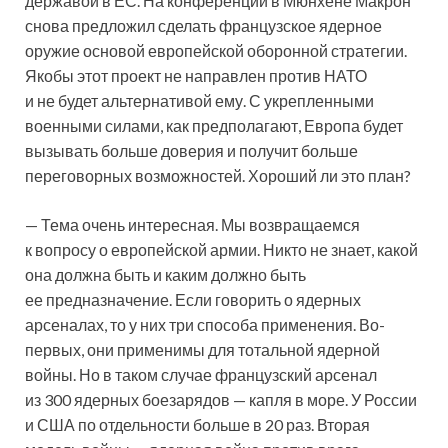
державой в ЕС. На конференции в Мюнхене Макрон
снова предложил сделать французское ядерное
оружие основой европейской оборонной стратегии.
Якобы этот проект не направлен против НАТО
и не будет альтернативой ему. С укрепленными
военными силами, как предполагают, Европа будет
вызывать больше доверия и получит больше
переговорных возможностей. Хороший ли это план?
— Тема очень интересная. Мы возвращаемся
к вопросу о европейской армии. Никто не знает, какой
она должна быть и каким должно быть
ее предназначение. Если говорить о ядерных
арсеналах, то у них три способа применения. Во-
первых, они применимы для тотальной ядерной
войны. Но в таком случае французский арсенал
из 300 ядерных боезарядов — капля в море. У России
и США по отдельности больше в 20 раз. Вторая