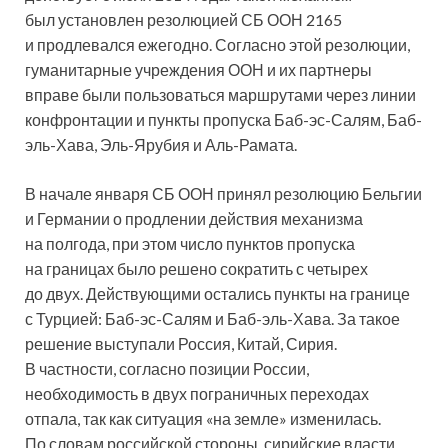
был установлен резолюцией СБ ООН 2165
и продлевался ежегодно. Согласно этой резолюции,
гуманитарные учреждения ООН и их партнеры
вправе были пользоваться маршрутами через линии
конфронтации и пункты пропуска Баб-эс-Салям, Баб-
эль-Хава, Эль-Ярубия и Аль-Рамата.
В начале января СБ ООН принял резолюцию Бельгии
и Германии о продлении действия механизма
на полгода, при этом число пунктов пропуска
на границах было решено сократить с четырех
до двух. Действующими остались пункты на границе
с Турцией: Баб-эс-Салям и Баб-эль-Хава. За такое
решение выступали Россия, Китай, Сирия.
В частности, согласно позиции России,
необходимость в двух пограничных переходах
отпала, так как ситуация «на земле» изменилась.
По словам российской стороны, сирийские власти