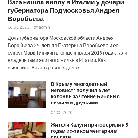
Baza нашла виллу в Италии у дочери
губернатора Подмосковья Андрея
Воробьева
06.03.2020
-
от
admin
Дочь губернатора Московской области Андрея
Воробьева 25-летняя Екатерина Воробьева и ее
супруг Марк Типикин в конце января 2019 года стали
владельцами элитного жилья в Италии. Как
выяснила Baza, в равных долях …
В Крыму многодетный
иеговист* получил 6 лет
колонии за чтение Библии с
семьей и друзьями
06.03.2020
Жителя Калуги приговорили к 5
годам из-за комментария в
соцсети