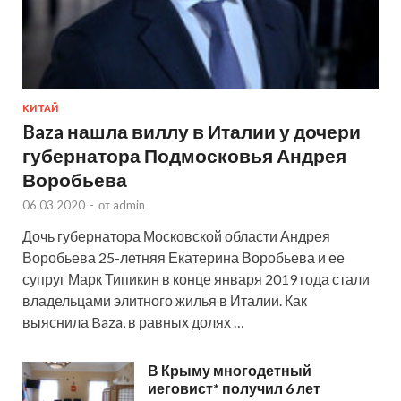
КИТАЙ
Baza нашла виллу в Италии у дочери
губернатора Подмосковья Андрея
Воробьева
06.03.2020
-
от
admin
Дочь губернатора Московской области Андрея
Воробьева 25-летняя Екатерина Воробьева и ее
супруг Марк Типикин в конце января 2019 года стали
владельцами элитного жилья в Италии. Как
выяснила Baza, в равных долях …
В Крыму многодетный
иеговист* получил 6 лет