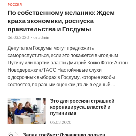
РОССИЯ
По собственному желанию: Ждем
краха экономики, роспуска
правительства и Госдумы
06.03.2020
-
от
admin
Депутатам Госдумы могут предложить
самораспуститься, если это покажется выгодным
Путину или партии власти Дмитрий Кокко Фото: Антон
Новодережкин/ТАСС Настойчивые слухи
о досрочных выборах в Госдуму, которые якобы
состоятся, по разным оценкам, то ли в единый …
Это для россиян страшней
коронавируса, властей и
путинизма
05.03.2020
Запад требует: Лукашенко должен