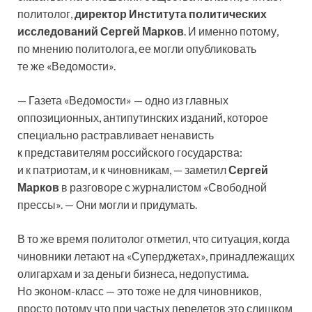
политолог,
директор Института политических
исследований Сергей Марков
. И именно потому,
по мнению политолога, ее могли опубликовать
те же «Ведомости».
— Газета «Ведомости» — одно из главных
оппозиционных, антипутинских изданий, которое
специально растравливает ненависть
к представителям российского государства:
и к патриотам, и к чиновникам, — заметил
Сергей
Марков
в разговоре с журналистом «Свободной
прессы». — Они могли и придумать.
В то же время политолог отметил, что ситуация, когда
чиновники летают на «Суперджетах», принадлежащих
олигархам и за деньги бизнеса, недопустима.
Но эконом-класс — это тоже не для чиновников,
просто потому что при частых перелетов это слишком