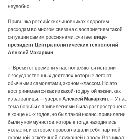
неудобно.
Привычка российских чиновниках к дорогим
расходам во многом связана с восприятием такой
ситуации самим россиянами, считает
вице-
президент Центра политических технологий
Алексей Макаркин.
— Время от времени у нас появляются истории
о государственных деятелях, которые летают
обычными самолетами, эконом-классом. Но это
воспринимается как из какой-то другой жизни, как
из заграницы, — уверен
Алексей Макаркин
. — У нас
тема борьбы с привилегиями была распространена
в конце 80-х годов, но был такой нюанс: привилегии
были у коммунистов, которые тогда находились
у власти, и которые провозглашали себя партией
скромной, аскетичной, служащей народу. Возникал