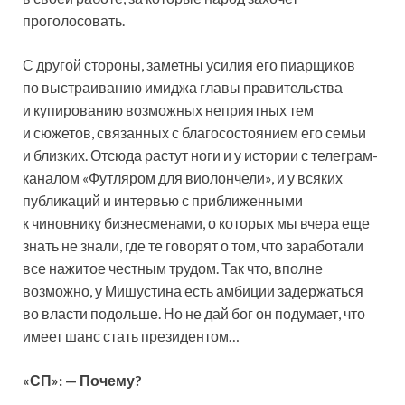
проголосовать.
С другой стороны, заметны усилия его пиарщиков
по выстраиванию имиджа главы правительства
и купированию возможных неприятных тем
и сюжетов, связанных с благосостоянием его семьи
и близких. Отсюда растут ноги и у истории с телеграм-
каналом «Футляром для виолончели», и у всяких
публикаций и интервью с приближенными
к чиновнику бизнесменами, о которых мы вчера еще
знать не знали, где те говорят о том, что заработали
все нажитое честным трудом. Так что, вполне
возможно, у Мишустина есть амбиции задержаться
во власти подольше. Но не дай бог он подумает, что
имеет шанс стать президентом…
«СП»: — Почему?