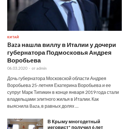
КИТАЙ
Baza нашла виллу в Италии у дочери
губернатора Подмосковья Андрея
Воробьева
06.03.2020
-
от
admin
Дочь губернатора Московской области Андрея
Воробьева 25-летняя Екатерина Воробьева и ее
супруг Марк Типикин в конце января 2019 года стали
владельцами элитного жилья в Италии. Как
выяснила Baza, в равных долях …
В Крыму многодетный
иеговист* получил 6 лет