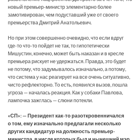
новый премьер-министр элементарно более
замотивирован, чем подуставший уже от своего
премьерства Дмитрий Анатольевич.
Но при этом совершенно очевидно, что если вдруг
где-то что-то пойдет не так, то гипотетически
Мишустин, конечно, может быть наказан и в кресле
премьера рискует не удержаться. Правда, это будет
не потому, что задумывалось изначально, а потому,
что система у нас реагирует на все очень ситуативно,
чисто рефлекторно. То есть, появился вызов, пошла
угроза — началась реакция. Как у собаки Павлова,
лампочка зажглась — слюни потекли.
«СП»: — Президент как-то разоткровенничался
о том, ему изначально предлагали несколько
других кандидатур на должность премьер-
министра, в числе которых был и нынешний мэр