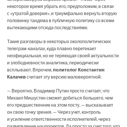
некоторое время убрать его, предположим, в связи
с «утратой доверия», и триумфально вернуть вторую
половинку тандема в публичную политику со всеми
вытекающими отсюда последствиями.
Такие разговоры в некоторых околополитических
телеграм-каналах, куда плавно перетекает
неофициальная, но не теряющая своей актуальности
и злободневности аналитика, периодически
всплывают. Впрочем,
политолог Константин
Калачев
считает эту версию маловероятной.
— Вероятно, Владимир Путин просто считает, что
Михаил Мишустин сможет добиться большего, чем
его предшественник на этом посту, — высказывает
он свою точку зрения. — Через учет, контроль
и усиление ответственности исполнителей, через
разветвление нацпроектов. Да просто за счет того, что