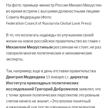
На фото: премьер-министр России Михаил Мишустин
во время встречи с высшими должностными лицами
Совета Федерации (Фото:
Federation Council of Russia/via Global Look Press)
В то, что возлагать надежды по улучшению своей
жизни на новое российское правительство во главе с
Михаилом Мишустиным
россиянам не стоит, не раз
говорили многие политические и экономические
эксперты.
Так, например, еще в день отставки правительства
Дмитрия Медведева
15 января с.г.
директор
Института прикладных политических
исследований Григорий Добромелов
заявлял, что
с точки зрения политических перспектив это ровным
счетом ничего не значит. «Это вполне понятный
и ожидаемый шаг после озвученных президентом