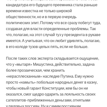
кандидатура его будущего преемника стала раньше
времени известна не только широкой
общественности, но и в первую очередь
политических элит. Потому что все сразу побегут туда,
создавая для власти определенные проблемы. Так
что, полагаю, на этот случай туз у президента в рукаве
имеется. А учитывая, что он любит удивлять, полагаю,
в его колоде тузов целых пять, если не больше.
После таких слов эксперта складывается ощущение,
что у «мытаря» Мишустина, действительно, задача
более прозаическая, чем хранить
«нерасплесканным» наследие Путина. Ему нужно
просто «намыть» побольше народных денег в казну,
чтобы новый гарант Конституции, кем бы он ни
оказался, смог щедро одарить за лояльность своих
сателлитов-приближенных деньгами, отнятыми
у рядовых россиян. Ну и самим россиянам,