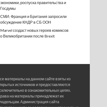
экономики, роспуска правительства и
Госдумы
СМИ: Франция и Британия запросили
обсуждение КНДР в СБ ООН
Marvel создаст новых героев комиксов
о Великобритании после Brexit
се материалы на данном сайте взяты из
ткрытых источников и предоставляются
сключительно в ознакомительных целях.
рава на материалы принадлежат их
ладельцам. Администрация сайта