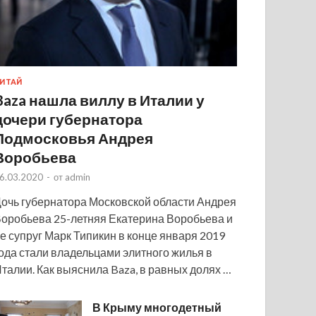
ИТАЙ
Baza нашла виллу в Италии у
дочери губернатора
Подмосковья Андрея
Воробьева
6.03.2020
-
от
admin
очь губернатора Московской области Андрея
оробьева 25-летняя Екатерина Воробьева и
е супруг Марк Типикин в конце января 2019
ода стали владельцами элитного жилья в
талии. Как выяснила Baza, в равных долях …
В Крыму многодетный