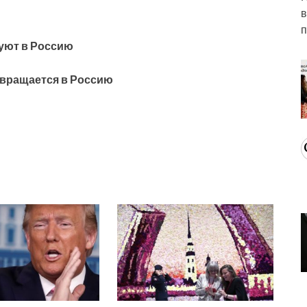
в
п
уют в Россию
звращается в Россию