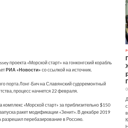
Р
ey проекта «Морской старт» на гонконгский корабль
ает
РИА «Новости»
со ссылкой на источник.
ого порта Лонг-Бич на Славянский судоремонтный
0
тства, процесс начнется 22 февраля.
Д
ла комплекс «Морской старт» за приблизительно $150
с
запуска ракет модификации «Зенит». В декабре 2019
в
А разрешил перебазирование в Россию.
К
Н