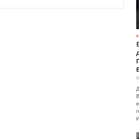
К
0
Д
В
е
г
И