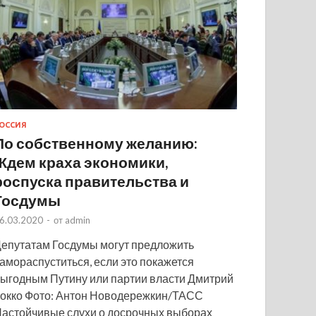
ОССИЯ
По собственному желанию:
Ждем краха экономики,
роспуска правительства и
Госдумы
6.03.2020
-
от
admin
епутатам Госдумы могут предложить
амораспуститься, если это покажется
ыгодным Путину или партии власти Дмитрий
окко Фото: Антон Новодережкин/ТАСС
астойчивые слухи о досрочных выборах