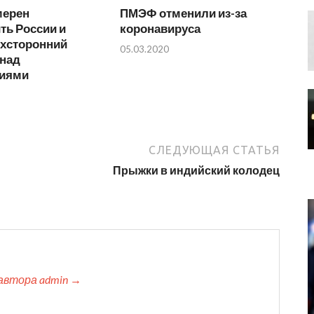
мерен
ПМЭФ отменили из-за
ть России и
коронавируса
ехсторонний
05.03.2020
 над
иями
СЛЕДУЮЩАЯ СТАТЬЯ
Прыжки в индийский колодец
автора admin →