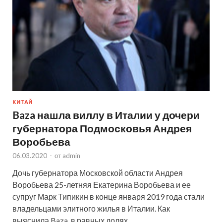
КИТАЙ
Baza нашла виллу в Италии у дочери
губернатора Подмосковья Андрея
Воробьева
06.03.2020
-
от
admin
Дочь губернатора Московской области Андрея
Воробьева 25-летняя Екатерина Воробьева и ее
супруг Марк Типикин в конце января 2019 года стали
владельцами элитного жилья в Италии. Как
выяснила Baza, в равных долях …