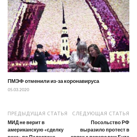
ПМЭФ отменили из-за коронавируса
05.03.2020
ПРЕДЫДУЩАЯ СТАТЬЯ
СЛЕДУЮЩАЯ СТАТЬЯ
МИД не верит в
Посольство РФ
американскую «сделку
выразило протест в
века» по Палестине
связи с переводом Бута