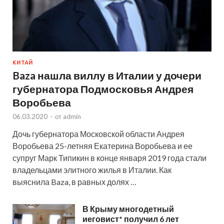
КИТАЙ
Baza нашла виллу в Италии у дочери
губернатора Подмосковья Андрея
Воробьева
06.03.2020
-
от
admin
Дочь губернатора Московской области Андрея
Воробьева 25-летняя Екатерина Воробьева и ее
супруг Марк Типикин в конце января 2019 года стали
владельцами элитного жилья в Италии. Как
выяснила Baza, в равных долях …
В Крыму многодетный
иеговист* получил 6 лет