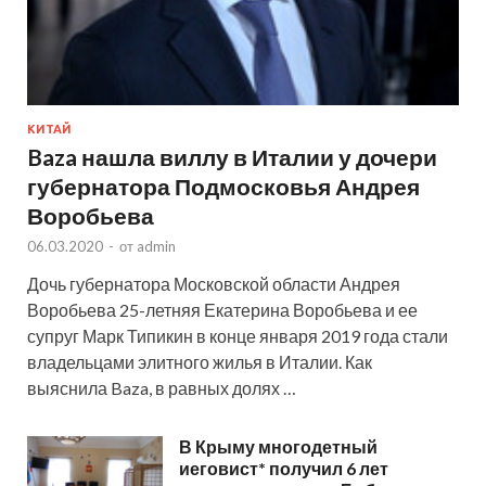
КИТАЙ
Baza нашла виллу в Италии у дочери
губернатора Подмосковья Андрея
Воробьева
06.03.2020
-
от
admin
Дочь губернатора Московской области Андрея
Воробьева 25-летняя Екатерина Воробьева и ее
супруг Марк Типикин в конце января 2019 года стали
владельцами элитного жилья в Италии. Как
выяснила Baza, в равных долях …
В Крыму многодетный
иеговист* получил 6 лет