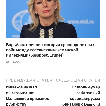
Борьба за влияние: история кровопролитных
войн между Российской и Османской
империями (Sasapost, Египет)
06.03.2020
ПРЕДЫДУЩАЯ СТАТЬЯ
СЛЕДУЮЩАЯ СТАТЬЯ
Иншаков назвал
В Японии умер
высказывания
заболевший
Малышевой призывом
коронавирусом
к убийству
британец с Diamond