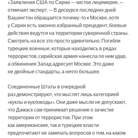
«Заявления США по Сирии — чистое лицемерие, —
отмечает эксперт. — В дискурсе последних дней
Вашингтон обращается почему-то к Москве, хотя
у Сирии есть законно избранный прецедент, боевые
действия ведутся на территории суверенной страны.
Смотреть на все это просто удивительно. Погибли
турецкие военные, которые находились в рядах
террористов, сирийская армия нанесла по ним удар,
а обвинения Запад адресует Москве. Это даже
не двойные стандарты, а нечто большее.
Соединенные Штаты в очередной
раз демонстрируют, что мыслят лишь категорией
«куклы и кукловоды». Они даже мысли не допускают,
что Дамаск сам принимает решение о зачистке
территории от террористов. При этом
как американские, так и турецкие власти
предпочитают не замечать вопросов о том, на каком