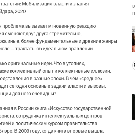
тратегии: Мобилизация власти и знания
в
айдара, 2020
п
ая проблема вызывает мгновенную реакцию
я сменяют друг друга стремительно,
отока иные, более фундаментальные и древние жанры
исле — трактаты об идеальном правлении.
ько оригинальные идеи. Что в утопиях,
акже коллективный опыт и коллективные иллюзии.
едставления в разные эпохи. В чём «среднее»
дит сегодня основные задачи власти и вызовы,
енции для него очевидны?
нная в России книга «Искусство государственной
риста, сотрудника интеллектуальных центров
егией и политическим курсом правительства
эре. В 2008 году, когда книга впервые вышла