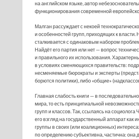
на английском языке, автор небезосновател
функционирования современной европейско
Малган рассуждает с некоей технократическо
и особенностей групп, приходящих к власти.
сталкивается с одинаковым набором проблем
Найдёт его партия или нет — вопрос техничес
и правильного их использования. Характерны
в условиях сменяющихся правительств: подр
несменяемые бюрократы и эксперты (предста
борются политики), либо «общие» (надкласс
Главная слабость книги — в последовательн
мира, то есть принципиальной невозможност
групп и классов. Так, ссылаясь на социолога
его взгляд на государственный аппарат как 
группы в своих (или коалиционных) интереса
по определению субъективна, частична: она д