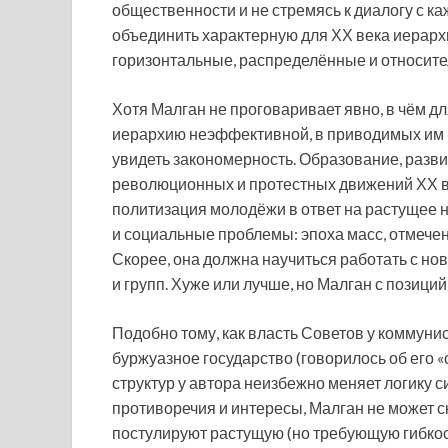
общественности и не стремясь к диалогу с к
объединить характерную для ХХ века иерарх
горизонтальные, распределённые и относите
Хотя Малган не проговаривает явно, в чём д
иерархию неэффективной, в приводимых им 
увидеть закономерность. Образование, разв
революционных и протестных движений ХХ в
политизация молодёжи в ответ на растущее 
и социальные проблемы: эпоха масс, отмече
Скорее, она должна научиться работать с н
и групп. Хуже или лучше, но Малган с позици
Подобно тому, как власть Советов у коммун
буржуазное государство (говорилось об его 
структур у автора неизбежно меняет логику 
противоречия и интересы, Малган не может ск
постулируют растущую (но требующую гибкос