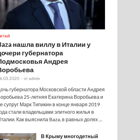
ИТАЙ
Baza нашла виллу в Италии у
дочери губернатора
Подмосковья Андрея
Воробьева
6.03.2020
-
от
admin
очь губернатора Московской области Андрея
оробьева 25-летняя Екатерина Воробьева и
е супруг Марк Типикин в конце января 2019
ода стали владельцами элитного жилья в
талии. Как выяснила Baza, в равных долях …
В Крыму многодетный