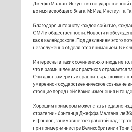
Джефф Малган. Искусство государственной с
во имя всеобщего блага. М: Изд. Инстиутта Г
Благодаря интернету каждое событие, кажд
СМИ и общественности. Новости
и обсуждени
как в калейдоскопе. Под давлением этого п
незаслуженно обделяются вниманием. В их ч
Интересны в таких сочинениях отнюдь не тол
что в размышлениях практиков отражается т
Они дают замерить и сравнить «расхожие» пр
умеренно-государственническое сознание ви
стоящие перед ней? Какие изменения и тенд
Хорошим примером может стать недавно изда
стратегии» британца Джеффа Малгана, лейбо
и фондов, занимавшегося работой над страт
при пример-министре Великобритании Тони Бл