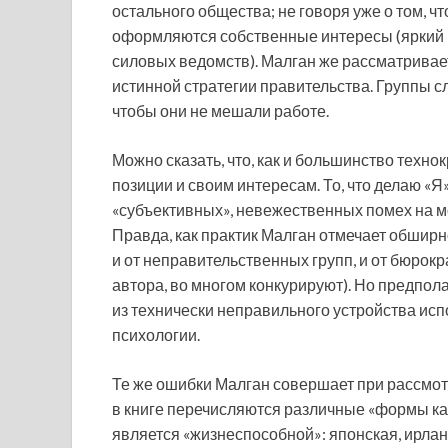
остального общества; не говоря уже о том, ч
оформляются собственные интересы (яркий 
силовых ведомств). Малган же рассматривает
истинной стратегии правительства. Группы с
чтобы они не мешали работе.
Можно сказать, что, как и большинство техно
позиции и своим интересам. То, что делаю «Я
«субъективных», невежественных помех на м
Правда, как практик Малган отмечает обшир
и от неправительственных групп, и от бюрокр
автора, во многом конкурируют). Но предпол
из технически неправильного устройства исп
психологии.
Те же ошибки Малган совершает при рассмот
в книге перечисляются различные «формы ка
является «жизнеспособной»: японская, ирлан