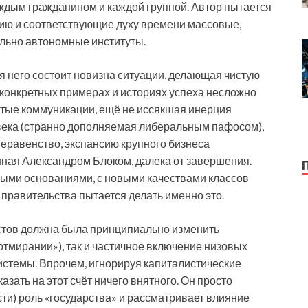
аждым гражданином и каждой группой. Автор пытается
ию и соответствующие духу времени массовые,
льно автономные институты.
ля него состоит новизна ситуации, делающая чистую
конкретных примерах и историях успеха несложно
итые коммуникации, ещё не иссякшая инерция
ека (странно дополняемая либеральным пафосом),
неравенство, экспансию крупного бизнеса
нная Александром Блоком, далека от завершения.
овыми основаниями, с новыми качествами классов
й правительства пытается делать именно это.
истов должна была принципиально изменить
«отмирании»), так и частичное включение низовых
системы. Впрочем, игнорируя капиталистические
азать на этот счёт ничего внятного. Он просто
ти) роль «государства» и рассматривает влияние