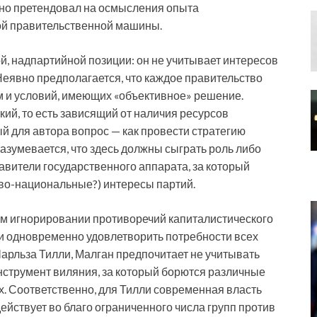
ьно претендовал на осмысления опыта
й правительственной машины.
й, надпартийной позиции: он не учитывает интересов
 Неявно предполагается, что каждое правительство
 и условий, имеющих «объективное» решение.
кий, то есть зависящий от наличия ресурсов
й для автора вопрос — как провести стратегию
азумевается, что здесь должны сыграть роль либо
вители государственного аппарата, за который
ово-национальные?) интересы партий.
ом игнорировании противоречий капиталистического
и одновременно удовлетворить потребности всех
 Чарльза Тилли, Малган предпочитает не учитывать
инструмент виляния, за который борются различные
х. Соответственно, для Тилли современная власть
ействует во благо ограниченного числа групп против