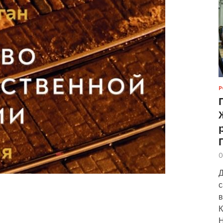
Р
0
Д
с
в
К
Н