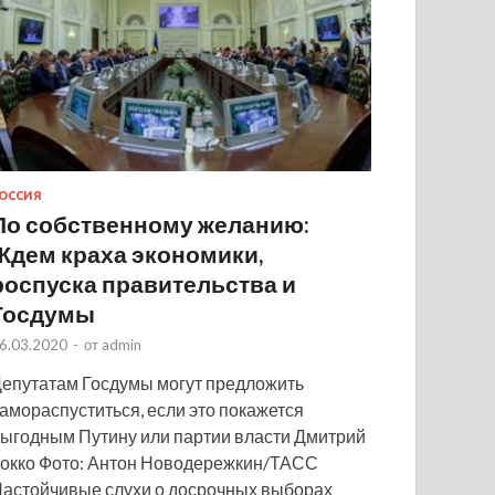
ОССИЯ
По собственному желанию:
Ждем краха экономики,
роспуска правительства и
Госдумы
6.03.2020
-
от
admin
епутатам Госдумы могут предложить
амораспуститься, если это покажется
ыгодным Путину или партии власти Дмитрий
окко Фото: Антон Новодережкин/ТАСС
астойчивые слухи о досрочных выборах