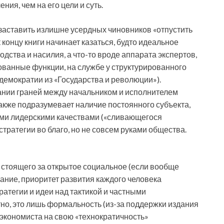
ия, чем на его цели и суть.
 заставить излишне усердных чиновников «отпустить
 концу книги начинает казаться, будто идеальное
одства и насилия, а что-то вроде аппарата экспертов,
анные функции, на службе у структурированного
 демократии из «Государства и революции»).
рании граней между начальником и исполнителем
также подразумевает наличие постоянного субъекта,
и лидерскими качествами («сливающегося
тратегии во благо, но не совсем руками общества.
, стоящего за открытое социальное (если вообще
ание, приоритет развития каждого человека
ратегии и идеи над тактикой и частными
но, это лишь формальность (из-за поддержки издания
 экономиста на свою «технократичность»