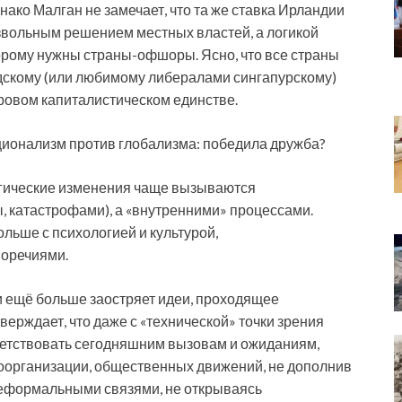
ко Малган не замечает, что та же ставка Ирландии
звольным решением местных властей, а логикой
орому нужны страны-офшоры. Ясно, что все страны
дскому (или любимому либералами сингапурскому)
ровом капиталистическом единстве.
ационализм против глобализма: победила дружба?
егические изменения чаще вызываются
, катастрофами), а «внутренними» процессами.
льше с психологией и культурой,
воречиями.
ги ещё больше заостряет идеи, проходящее
верждает, что даже с «технической» точки зрения
тветствовать сегодняшним вызовам и ожиданиям,
оорганизации, общественных движений, не дополнив
еформальными связями, не открываясь