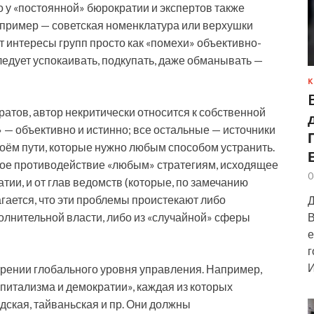
то у «постоянной» бюрократии и экспертов также
пример — советская номенклатура или верхушки
 интересы групп просто как «помехи» объективно-
ледует успокаивать, подкупать, даже обманывать —
К
кратов, автор некритически относится к собственной
» — объективно и истинно; все остальные — источники
оём пути, которые нужно любым способом устранить.
ное противодействие «любым» стратегиям, исходящее
0
атии, и от глав ведомств (которые, по замечанию
агается, что эти проблемы проистекают либо
Д
В
олнительной власти, либо из «случайной» сферы
е
г
И
рении глобального уровня управления. Например,
питализма и демократии», каждая из которых
дская, тайваньская и пр. Они должны