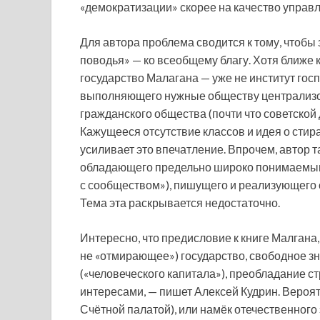
«демократизации» скорее на качество управлен
Для автора проблема сводится к тому, чтобы
поводья» — ко всеобщему благу. Хотя ближе к
государство Малагана — уже не институт госп
выполняющего нужные обществу централизов
гражданского общества (почти что советской
Кажущееся отсутствие классов и идея о сти
усиливает это впечатление. Впрочем, автор 
обладающего предельно широко понимаемым
с сообществом»), пишущего и реализующего с
Тема эта раскрывается недостаточно.
Интересно, что предисловие к книге Малгана
не «отмирающее») государство, свободное зн
(«человеческого капитала»), преобладание ст
интересами, — пишет Алексей Кудрин. Вероят
Счётной палатой), или намёк отечественного