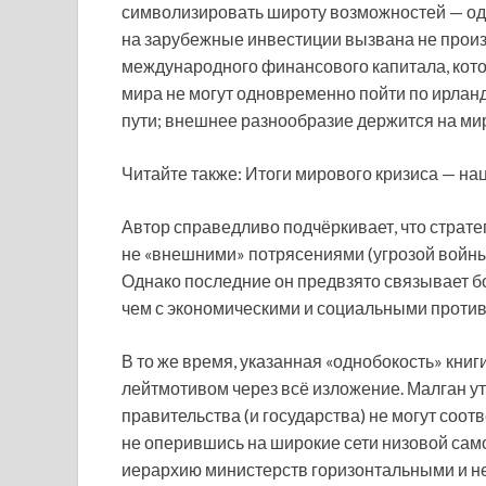
символизировать широту возможностей — одна
на зарубежные инвестиции вызвана не прои
международного финансового капитала, кот
мира не могут одновременно пойти по ирлан
пути; внешнее разнообразие держится на ми
Читайте также: Итоги мирового кризиса — н
Автор справедливо подчёркивает, что страт
не «внешними» потрясениями (угрозой войны
Однако последние он предвзято связывает бо
чем с экономическими и социальными проти
В то же время, указанная «однобокость» кни
лейтмотивом через всё изложение. Малган ут
правительства (и государства) не могут соо
не оперившись на широкие сети низовой сам
иерархию министерств горизонтальными и н