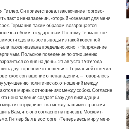
ся Гитлер. Он приветствовал заключение торгово-
ть пакт о ненападении, который «означает для меня
срок. Германия, таким образом, возвращается
а полезна обоим государствам. Поэтому Германское
шимости сделать все выводы из такой коренной
была также названа предельно ясно: «Напряжение
терпимым. Польское поведение по отношению
азразиться со дня на день». 21 августа 1939 года
чшить двусторонние отношения с Германией ответил
советское соглашение о ненападении, — говорилось
ному улучшению политических отношений между
аются в мирных отношениях между собою. Согласие
кта ненападения создает базу для ликвидации
 мира и сотрудничества между нашими странами.
ть Вам, что оно согласно на приезд в Москву г-
ьмо, Гитлер был в восторге: «Теперь весь мир у меня