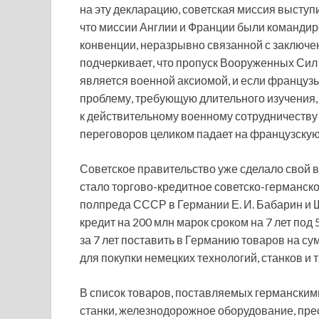
на эту декларацию, советская миссия выступ
что миссии Англии и Франции были команди
конвенции, неразрывно связанной с заключе
подчеркивает, что пропуск Вооруженных Си
является военной аксиомой, и если француз
проблему, требующую длительного изучения, 
к действительному военному сотрудничеству 
переговоров целиком падает на французскую 
Советское правительство уже сделало свой 
стало торгово-кредитное советско-германско
полпреда СССР в Германии Е. И. Бабарин и
кредит на 200 млн марок сроком на 7 лет под
за 7 лет поставить в Германию товаров на с
для покупки немецких технологий, станков и т
В список товаров, поставляемых германскими
станки, железнодорожное оборудование, пре