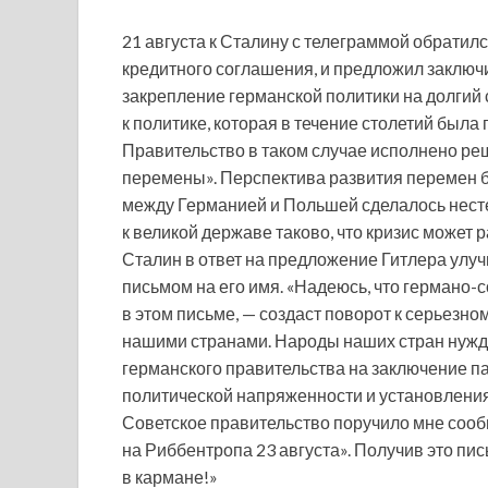
21 августа к Сталину с телеграммой обратил
кредитного соглашения, и предложил заключи
закрепление германской политики на долгий 
к политике, которая в течение столетий был
Правительство в таком случае исполнено ре
перемены». Перспектива развития перемен 
между Германией и Польшей сделалось нес
к великой державе таково, что кризис может р
Сталин в ответ на предложение Гитлера улу
письмом на его имя. «Надеюсь, что германо-
в этом письме, — создаст поворот к серьез
нашими странами. Народы наших стран нужд
германского правительства на заключение па
политической напряженности и установления
Советское правительство поручило мне сообщи
на Риббентропа 23 августа». Получив это пис
в кармане!»