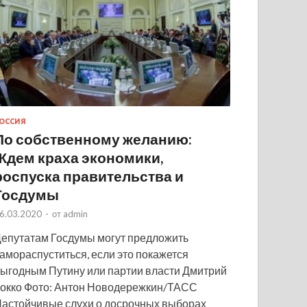
ОССИЯ
По собственному желанию:
Ждем краха экономики,
роспуска правительства и
Госдумы
6.03.2020
-
от
admin
епутатам Госдумы могут предложить
амораспуститься, если это покажется
ыгодным Путину или партии власти Дмитрий
окко Фото: Антон Новодережкин/ТАСС
астойчивые слухи о досрочных выборах