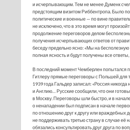
и исчерпывающим. Тем не менее Думенк счел
предстоящим визитом Риббентропа. Было поз
политические и военные — по вине правитель
не исключено, что в это время могут произой
продолжение переговоров делом бесполезным
получения исчерпывающих ответов от прави
беседу предельно ясно: «Мы на бесполезную 
полная ясность и будут получены все ответы, 
В последний момент Чемберлен попытался пе
Гитлеру прямые переговоры с Польшей для то
1939 года Гальдер записал: «Россия никогда 
и Англию… Русские сообщили, что они готовы
в Москву. Переговоры шли быстро, и в начал
о ненападении был подписан в начале первог
по отношению друг к другу или враждебных де
не поддерживать третью страну в случае её н
обязались консультировать друг друга по воп