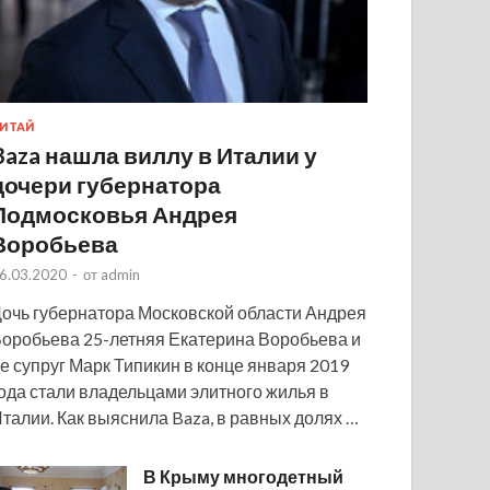
ИТАЙ
Baza нашла виллу в Италии у
дочери губернатора
Подмосковья Андрея
Воробьева
6.03.2020
-
от
admin
очь губернатора Московской области Андрея
оробьева 25-летняя Екатерина Воробьева и
е супруг Марк Типикин в конце января 2019
ода стали владельцами элитного жилья в
талии. Как выяснила Baza, в равных долях …
В Крыму многодетный