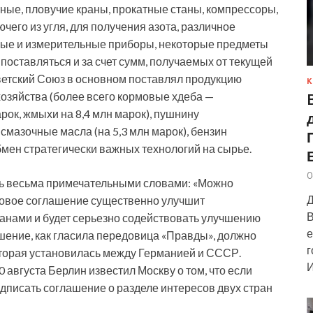
ные, пловучие краны, прокатные станы, компрессоры,
чего из угля, для получения азота, различное
ные и измерительные приборы, некоторые предметы
поставляться и за счет сумм, получаемых от текущей
ветский Союз в основном поставлял продукцию
К
 хозяйства (более всего кормовые хдеба —
арок, жмыхи на 8,4 млн марок), пушнину
 смазочные масла (на 5,3 млн марок), бензин
 обмен стратегически важных технологий на сырье.
0
 весьма примечательными словами: «Можно
Д
рговое соглашение существенно улучшит
В
анами и будет серьезно содействовать улучшению
е
шение, как гласила передовица «Правды», должно
г
торая установилась между Германией и СССР.
И
 августа Берлин известил Москву о том, что если
дписать соглашение о разделе интересов двух стран