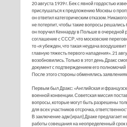
20 августа 1939 г. Бек с явной гордостью изв
прислушаться к предложению Москвы о пропу
он ответил категорическим отказом. Никаког
не потерпит, чтобы такие вопросы решались б
он поручил Кеннарду в Польше в очередной ра
соглашение с СССР, что московские перегово
то «я убежден, что такая неудача воодушевит
главную тяжесть первого нападения». 21 авг
возобновились. Только в этот день Дракс см
документ с подтверждением его полномочий
После этого стороны обменялись заявления
Первым был Дракс: «Английская и французс
военной конвенции. Советская миссия пост
вопросы, которые могут быть разрешены тол
для всех участников отсрочка, ответственност
В заключение адм [ирал] Драке предлагает н
работы совещания на неопределенный срок 