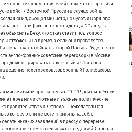
естил польских представителей о том, что на просьбы
в
ске войск к Восточной Пруссии в случае войны
п
о соглашения, обещал
министр, не будет, и Варшава
ы за неё. Галифакс не терял надежды. 20 августа
з объяснить Беку, что отказ ставит под вопрос
ры отложены на время, а если они провалятся,
 Гитлера начать войну, в которой Польша будет нести
уста англо-франко-советские переговоры в Москве
ог продемонстрировать полученный из Лондона
 на ведение переговоров, заверенный Галифаксом.
ми.
кая миссии были приглашены в СССР для выработки
авила перед ними сложные и важные политические
ько правительствами. Отсюда — нежелательная
ь за которую они не могут принять на себя.
е делать никаких заявлений в прессу о перерыве
во избежание нежелательных последствий. Отвечая