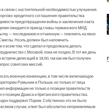
о в связи с настоятельной необходимостью улучшения
торгово-кредитного соглашения правительства
димости предотвращеняи войны и заключения пакта
время ожидается приезд главы германского МИД.
ытку — последнююю и отчаянную — повлиять на явно
Смиглы. Ноэль должен был напомнить
и о всем том, что сделал и продолжала делать
рудничество с Москвой, пока не поздно. В тот же день
встрече делегаций в 18.00, так как им был получен
апрос советских миссий.
писать военную конвенцию, в том числе включающую
ерриторию Румынии и Польши, но только от лица
мел информации не только о позиции правительств
и о позиции Дракса и британского правительства.
ондон поддержит Париж. Собственно это не было
о-всяком случае, ответ был абсолютно неприемлемым