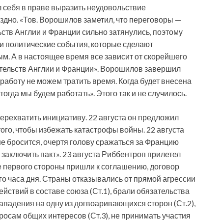
 себя в праве выразить неудовольствие
дно. «Тов. Ворошилов заметил, что переговоры —
ств Англии и Франции сильно затянулись, поэтому
ти политические события, которые сделают
. А в настоящее время все зависит от скорейшего
тельств Англии и Франции». Ворошилов завершил
работу не можем тратить время. Когда будет внесена
тогда мы будем работать». Этого так и не случилось.
рехватить инициативу. 22 августа он предложил
го, чтобы избежать катастрофы войны. 22 августа
не бросится, очертя голову сражаться за Францию
 заключить пакт». 23 августа Риббентроп прилетел
е первого стороны пришли к соглашению, договор
о часа дня. Страны отказывались от прямой агрессии
йствий в составе союза (Ст.1), брали обязательства
ападения на одну из догвоаривающихся сторон (Ст.2),
росам общих интересов (Ст.3), не принимать участия