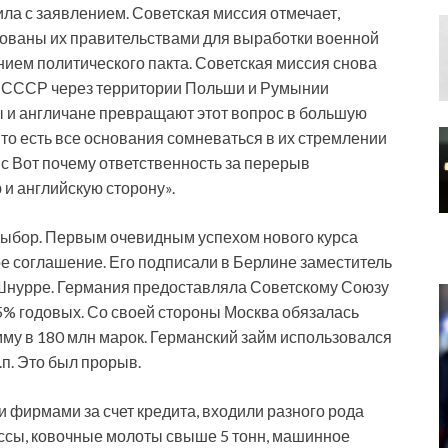
ила с заявлением. Советская миссия отмечает,
рованы их правительствами для выработки военной
нием политического пакта. Советская миссия снова
л СССР через территории Польши и Румынии
ы и англичане превращают этот вопрос в большую
то есть все основания сомневаться в их стремлении
с Вот почему ответственность за перерыв
и английскую сторону».
выбор. Первым очевидным успехом нового курса
е соглашение. Его подписали в Берлине заместитель
 Шнурре. Германия предоставляла Советскому Союзу
 5% годовых. Со своей стороны Москва обязалась
умму в 180 млн марок. Германский займ использовался
.п. Это был прорыв.
 фирмами за счет кредита, входили разного рода
ссы, ковочные молоты свыше 5 тонн, машинное