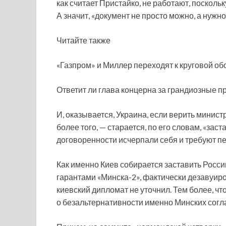
как считает Пристайко, не работают, поскол
А значит, «документ не просто можно, а нужно
Читайте также
«Газпром» и Миллер переходят к круговой об
Ответит ли глава концерна за грандиозные 
И, оказывается, Украина, если верить минист
более того, — старается, по его словам, «заст
договоренности исчерпали себя и требуют п
Как именно Киев собирается заставить Росс
гарантами «Минска-2», фактически дезавуи
киевский дипломат не уточнил. Тем более, что
о безальтернативности именно Минских согл