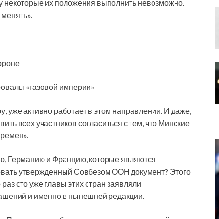
ьку некоторые их положения выполнить невозможно.
 менять».
ороне
провалы «газовой империи»
ру, уже активно работает в этом направлении. И даже,
авить всех участников согласиться с тем, что Минские
еремен».
ию, Германию и Францию, которые являются
ровать утвержденный Совбезом ООН документ? Этого
 раз сто уже главы этих стран заявляли
ашений и именно в нынешней редакции.