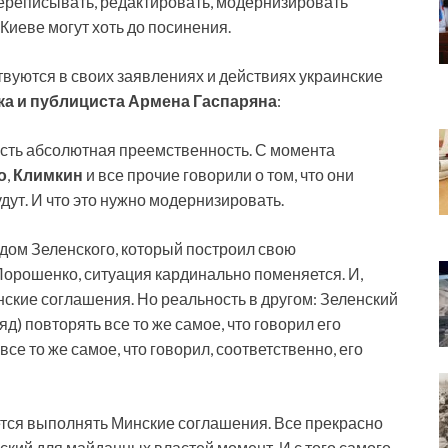
ереписывать, редактировать, модернизировать
иеве могут хоть до посинения.
вуются в своих заявлениях и действиях украинские
ка и публициста Армена Гаспаряна
:
о есть абсолютная преемственность. С момента
о
,
Климкин
и все прочие говорили о том, что они
удут. И что это нужно модернизировать.
одом Зеленского, который построил свою
Порошенко, ситуация кардинально поменяется. И,
нские соглашения. Но реальность в другом: Зеленский
д) повторять все то же самое, что говорил его
се то же самое, что говорил, соответственно, его
ется выполнять Минские соглашения. Все прекрасно
ский для майданных властей момент. И с того самого