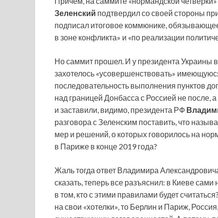
Причем, на саммите «нормандской четверки»
Зеленский
подтвердил со своей стороны пр
подписал итоговое коммюнике, обязывающее
в зоне конфликта» и «по реализации политич
Но саммит прошел. И у президента Украины 
захотелось «усовершенствовать» имеющуюся
последовательность выполнения пунктов дог
над границей Донбасса с Россией не после, 
и заставили, видимо, президента РФ
Владим
разговора с Зеленским поставить, что называ
мер и решений, о которых говорилось на нор
в Париже в конце 2019 года?
Жаль тогда ответ Владимира Александровича 
сказать, теперь все разъяснил: в Киеве сами
в том, кто с этими правилами будет считатьс
на свои «хотелки», то Берлин и Париж, Росси