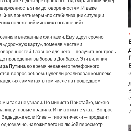
 в Париже в декабре прошлого года украинский лидер
иверженность этим договоренностям. И даже
 Киев принять меры «по стабилизации ситуации
еских положений минских соглашений».
К
возникли внезапные фантазии. Ему вдруг срочно
 «дорожную карту», поменяв местами
оворенностей. Главное для него — получить контроль
а до проведения выборов в Донбассе. Эти виляния
ира Путина
во время недавнего телефонного
ется, вопрос ребром: будет ли реализован комплекс
0
мандских саммитах, в том числе на прошедшем
Д
В
е
мы так и не узнали. Но министр Пристайко, можно
г
 напишут новые правила. И никто им не указ… Вопрос
И
я? Ведь даже если Киев — гипотетически — продавит
я, однозначно, наложит вето на любой пересмотр