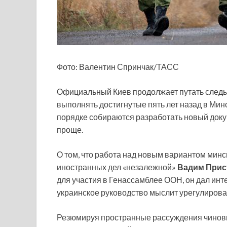
Фото: Валентин Спринчак/ТАСС
Официальный Киев продолжает путать следы 
выполнять достигнутые пять лет назад в Мин
порядке собираются разработать новый докум
проще.
О том, что работа над новым вариантом минс
иностранных дел «незалежной»
Вадим Прис
для участия в Генассамблее ООН, он дал инт
украинское руководство мыслит урегулирова
Резюмируя пространные рассуждения чиновн