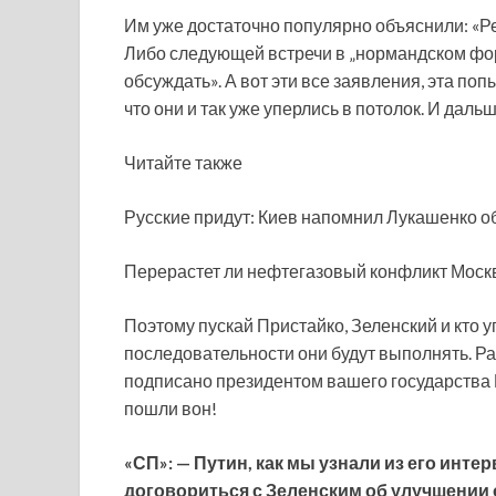
Им уже достаточно популярно объяснили: «Реб
Либо следующей встречи в „нормандском форм
обсуждать». А вот эти все заявления, эта поп
что они и так уже уперлись в потолок. И да
Читайте также
Русские придут: Киев напомнил Лукашенко о
Перерастет ли нефтегазовый конфликт Моск
Поэтому пускай Пристайко, Зеленский и кто уг
последовательности они будут выполнять. Ра
подписано президентом вашего государства
пошли вон!
«СП»: — Путин, как мы узнали из его инте
договориться с Зеленским об улучшении