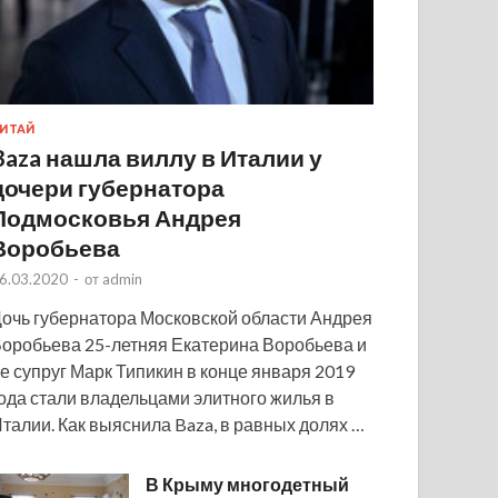
ИТАЙ
Baza нашла виллу в Италии у
дочери губернатора
Подмосковья Андрея
Воробьева
6.03.2020
-
от
admin
очь губернатора Московской области Андрея
оробьева 25-летняя Екатерина Воробьева и
е супруг Марк Типикин в конце января 2019
ода стали владельцами элитного жилья в
талии. Как выяснила Baza, в равных долях …
В Крыму многодетный