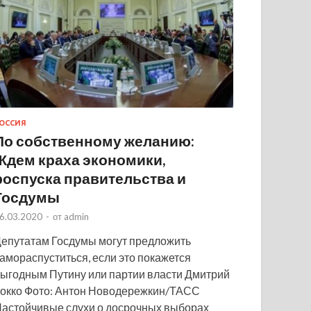
ОССИЯ
По собственному желанию:
Ждем краха экономики,
роспуска правительства и
Госдумы
6.03.2020
-
от
admin
епутатам Госдумы могут предложить
амораспуститься, если это покажется
ыгодным Путину или партии власти Дмитрий
окко Фото: Антон Новодережкин/ТАСС
астойчивые слухи о досрочных выборах