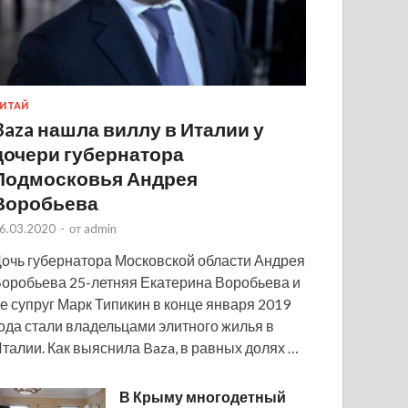
ИТАЙ
Baza нашла виллу в Италии у
дочери губернатора
Подмосковья Андрея
Воробьева
6.03.2020
-
от
admin
очь губернатора Московской области Андрея
оробьева 25-летняя Екатерина Воробьева и
е супруг Марк Типикин в конце января 2019
ода стали владельцами элитного жилья в
талии. Как выяснила Baza, в равных долях …
В Крыму многодетный