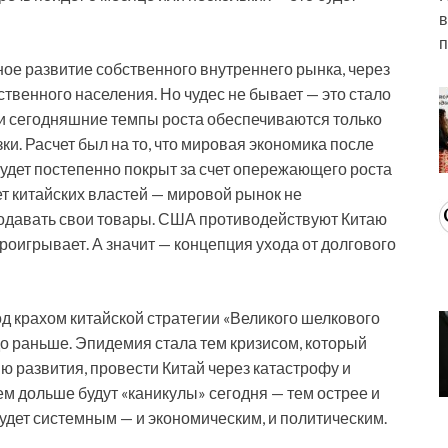
в
п
ное развитие собственного внутреннего рынка, через
венного населения. Но чудес не бывает — это стало
 и сегодняшние темпы роста обеспечиваются только
и. Расчет был на то, что мировая экономика после
будет постепенно покрыт за счет опережающего роста
ет китайских властей — мировой рынок не
продавать свои товары. США противодействуют Китаю
проигрывает. А значит — концепция ухода от долгового
 крахом китайской стратегии «Великого шелкового
о раньше. Эпидемия стала тем кризисом, который
 развития, провести Китай через катастрофу и
ем дольше будут «каникулы» сегодня — тем острее и
 будет системным — и экономическим, и политическим.