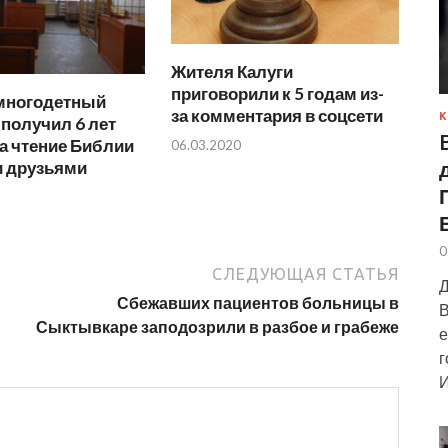
Жителя Калуги
приговорили к 5 годам из-
многодетный
за комментария в соцсети
К
 получил 6 лет
а чтение Библии
06.03.2020
и друзьями
0
СЛЕДУЮЩАЯ СТАТЬЯ
Д
Сбежавших пациентов больницы в
В
Сыктывкаре заподозрили в разбое и грабеже
е
г
И