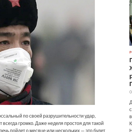
Р
0
Д
с
лоссальный по своей разрушительности удар,
в
всегда громко. Даже неделя простоя для такой
К
Н
речь пойдет о месяце или нескольких — это будет