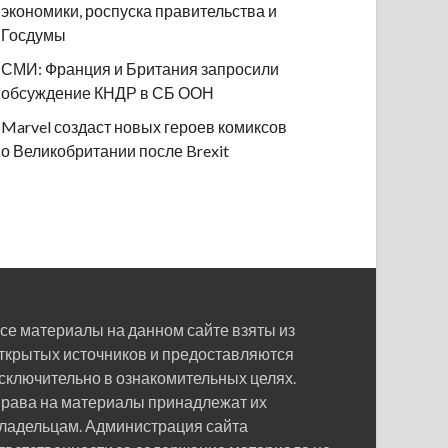
экономики, роспуска правительства и
Госдумы
СМИ: Франция и Британия запросили
обсуждение КНДР в СБ ООН
Marvel создаст новых героев комиксов
о Великобритании после Brexit
се материалы на данном сайте взяты из
ткрытых источников и предоставляются
сключительно в ознакомительных целях.
рава на материалы принадлежат их
ладельцам. Администрация сайта