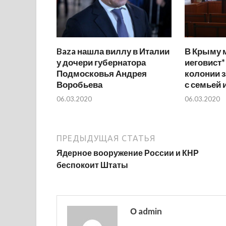
Baza нашла виллу в Италии
В Крыму 
у дочери губернатора
иеговист*
Подмосковья Андрея
колонии з
Воробьева
с семьей 
06.03.2020
06.03.2020
ПРЕДЫДУЩАЯ СТАТЬЯ
Ядерное вооружение России и КНР
беспокоит Штаты
О admin