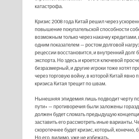
катастрофа.
Кризис 2008 года Китай решил через ускорен
повышение покупательской способности собст
возможным только через накачку кредитами,
одним показателем — ростом долговой нагрузк
рецессии восстановится, и внутренний долг 
экспорта. Но здесь и кроется ключевой просч
безразмерный, и другие игроки тоже хотят 
через торговую войну, в которой Китай явно 
кризиса Китая трещит по швам.
Нынешняя эпидемия лишь подводит черту под
пути» — противоречия были заложены горазд
должен будет сломать предыдущую концепцию
заставить его рассмотреть иные варианты. Ч
скоротечнее будет кризис, который, конечно,
Но его, видимо, уже не избежать.