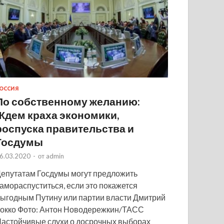
ОССИЯ
По собственному желанию:
Ждем краха экономики,
роспуска правительства и
Госдумы
6.03.2020
-
от
admin
епутатам Госдумы могут предложить
амораспуститься, если это покажется
ыгодным Путину или партии власти Дмитрий
окко Фото: Антон Новодережкин/ТАСС
астойчивые слухи о досрочных выборах